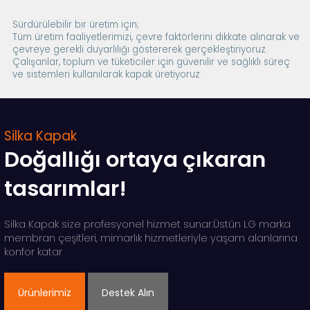
Sürdürülebilir bir üretim için;
Tüm üretim faaliyetlerimizi, çevre faktörlerini dikkate alınarak ve
çevreye gerekli duyarlılığı göstererek gerçekleştiriyoruz.
Çalışanlar, toplum ve tüketiciler için güvenilir ve sağlıklı süreç
ve sistemleri kullanılarak kapak üretiyoruz.
Silka Kapak
Doğallığı ortaya çıkaran
tasarımlar!
Silka Kapak size profesyonel hizmet sunar.Üstün LG marka
membran çeşitleri, mimarlık hizmetleriyle yaşam alanlarına
konfor katar
Ürünlerimiz
Destek Alın