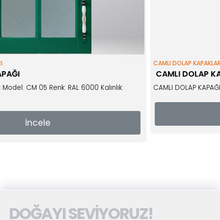
CAMLI DOLAP KAPAKLARI
CAMLI DOLAP KAPAĞI
enk: RAL 6000 Kalınlık:
CAMLI DOLAP KAPAĞI Model: CM02 R
İncel
e
DOĞAYI SEVİYORUZ!