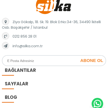
Ziya Gökalp, 18. Sk. 19. Blok D:No:34-36, 34490 İkitelli
Osb. Başakşehir / İstanbul
‎0212 856 28 01
info@silka.com.tr
ABONE OL
BAĞLANTILAR
SAYFALAR
BLOG