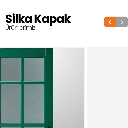
Pet Kaplama (Membran) Kapaklarda teslim süremiz 4 iş
günüdür.
Silka Kapak
Ürünlerimiz