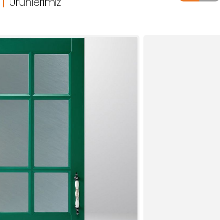
Ürünlerimiz
SM 388
SM 700
S-PREMIUM