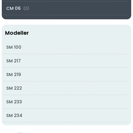
CM 06
(0)
CM 07
(0)
Modeller
CM 08
(0)
SM 100
CM 09
(0)
SM 217
CM 10
(0)
SM 219
CM 11
(0)
SM 222
CM 12
(1)
SM 233
CM 13
(0)
SM 234
CM 14
(0)
SM 238
CM 15
(0)