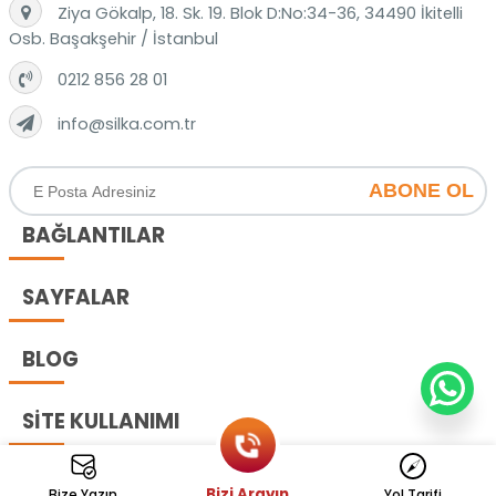
Ziya Gökalp, 18. Sk. 19. Blok D:No:34-36, 34490 İkitelli
Osb. Başakşehir / İstanbul
‎0212 856 28 01
info@silka.com.tr
ABONE OL
BAĞLANTILAR
SAYFALAR
BLOG
SİTE KULLANIMI
Copyrights ©
Bizi Arayın
Bize Yazın
Yol Tarifi