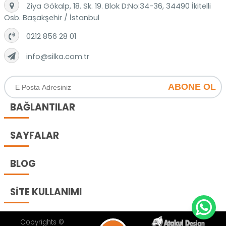
Ziya Gökalp, 18. Sk. 19. Blok D:No:34-36, 34490 İkitelli
Osb. Başakşehir / İstanbul
‎0212 856 28 01
info@silka.com.tr
ABONE OL
BAĞLANTILAR
SAYFALAR
BLOG
SİTE KULLANIMI
Copyrights ©