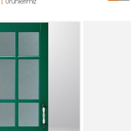
Ürünlerimiz
SM 388
SM 700
S-PREMIUM