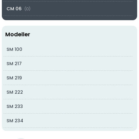
CM 06
(0)
CM 07
(0)
Modeller
CM 08
(0)
SM 100
CM 09
(0)
SM 217
CM 10
(0)
SM 219
CM 11
(0)
SM 222
CM 12
(1)
SM 233
CM 13
(0)
SM 234
CM 14
(0)
SM 238
CM 15
(0)